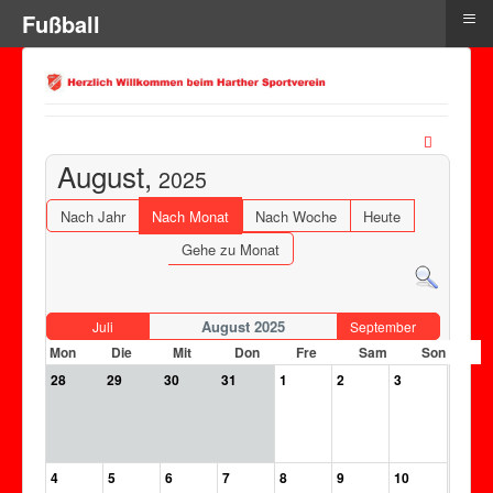
≡
Fußball
August,
2025
Nach Jahr
Nach Monat
Nach Woche
Heute
Gehe zu Monat
August 2025
Juli
September
Mon
Die
Mit
Don
Fre
Sam
Son
28
29
30
31
1
2
3
4
5
6
7
8
9
10