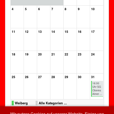
4
5
6
7
8
9
10
11
12
13
14
15
16
17
18
19
20
21
22
23
24
25
26
27
28
29
30
31
16:00
Uhr SG
Oberes
Almet ...
Weiberg
Alle Kategorien ...
Wir nutzen Cookies auf unserer Website. Einige von