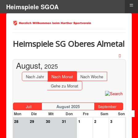
≡
Heimspiele SGOA
Heimspiele SG Oberes Almetal
August,
2025
Nach Jahr
Nach Monat
Nach Woche
Gehe zu Monat
August 2025
Juli
September
Mon
Die
Mit
Don
Fre
Sam
Son
28
29
30
31
1
2
3