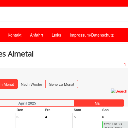
Kontakt
Anfahrt
Links
Impressum/Datenschutz
es Almetal
h Monat
Nach Woche
Gehe zu Monat
April 2025
Mai
Don
Fre
Sam
Son
3
4
5
6
12:30 Uhr SG