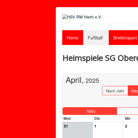
Home
Fußball
Breitensport
Heimspiele SG Ober
April,
2025
Nach Jahr
Nac
März
Mon
Die
Mit
31
1
2