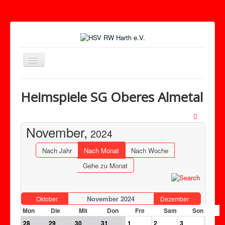
Toggle
Navigation
Heimspiele SG Oberes Almetal
November,
2024
Nach Jahr
Nach Monat
Nach Woche
Gehe zu Monat
November 2024
Oktober
Dezember
Mon
Die
Mit
Don
Fre
Sam
Son
28
29
30
31
1
2
3