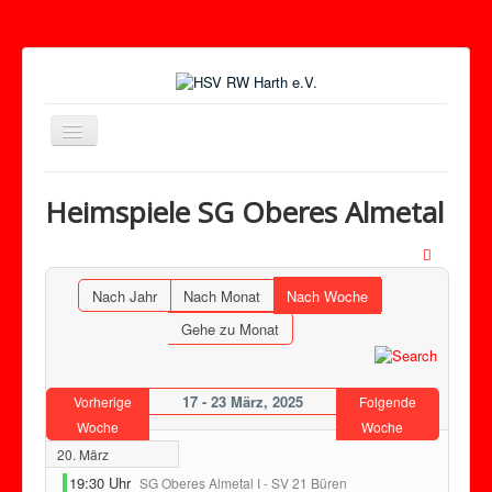
Toggle
Navigation
Heimspiele SG Oberes Almetal
Nach Jahr
Nach Monat
Nach Woche
Gehe zu Monat
17 - 23 März, 2025
Vorherige
Folgende
Woche
Woche
20. März
19:30 Uhr
SG Oberes Almetal I - SV 21 Büren