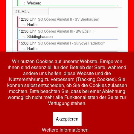
:: Weiberg
23. März
12:30 Uhr
SG Oberes Almetal II - SV Benhausen
:: Harth
12:30 Uhr
SG Oberes Almetal III - BW Etteln II
:: Siddinghausen
15:00 Uhr
SG Oberes Almetal I - Suryoye Paderborn
:: Harth
Wir nutzen Cookies auf unserer Website. Einige von
ihnen sind essenziell für den Betrieb der Seite, während
andere uns helfen, diese Website und die
Nutzererfahrung zu verbessern (Tracking Cookies). Sie
können selbst entscheiden, ob Sie die Cookies zulassen
Auch bei Facebook...
möchten. Bitte beachten Sie, dass bei einer Ablehnung
womöglich nicht mehr alle Funktionalitäten der Seite zur
Verfügung stehen.
Akzeptieren
Weitere Informationen
© 2026 HSV RW Harth e.V.
Nach oben