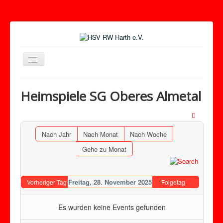
Toggle
Navigation
Heimspiele SG Oberes Almetal
Nach Jahr
Nach Monat
Nach Woche
Gehe zu Monat
Freitag, 28. November 2025
Vorheriger Tag
Folgetag
Es wurden keine Events gefunden