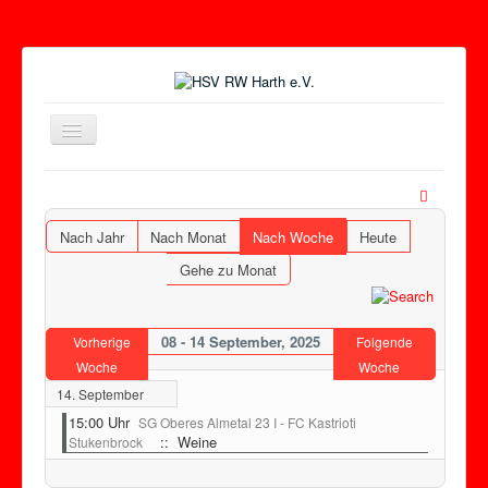
Toggle
Navigation
Nach Jahr
Nach Monat
Nach Woche
Heute
Gehe zu Monat
08 - 14 September, 2025
Vorherige
Folgende
Woche
Woche
14. September
15:00 Uhr
SG Oberes Almetal 23 I - FC Kastrioti
:: Weine
Stukenbrock