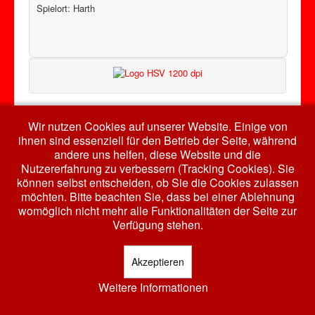
Spielort: Harth
Auch bei Facebook...
Wir nutzen Cookies auf unserer Website. Einige von
ihnen sind essenziell für den Betrieb der Seite, während
andere uns helfen, diese Website und die
Nutzererfahrung zu verbessern (Tracking Cookies). Sie
können selbst entscheiden, ob Sie die Cookies zulassen
möchten. Bitte beachten Sie, dass bei einer Ablehnung
womöglich nicht mehr alle Funktionalitäten der Seite zur
© 2026 HSV RW Harth e.V.
Nach oben
Verfügung stehen.
Akzeptieren
Weitere Informationen